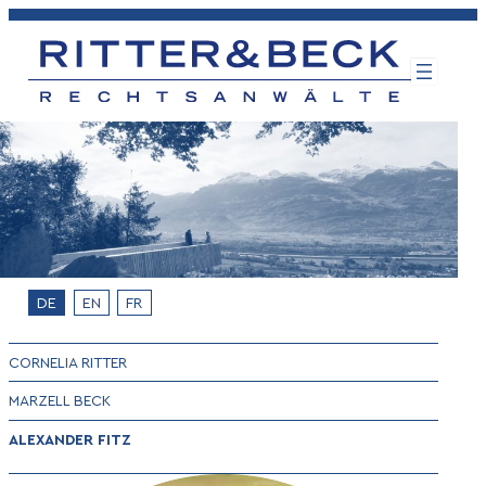
Zum
Inhalt
springen
DE
EN
FR
CORNELIA RITTER
MARZELL BECK
ALEXANDER FITZ