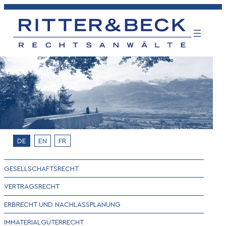
Zum
Inhalt
springen
DE
EN
FR
GESELLSCHAFTSRECHT
VERTRAGSRECHT
ERBRECHT UND NACHLASSPLANUNG
IMMATERIALGÜTERRECHT