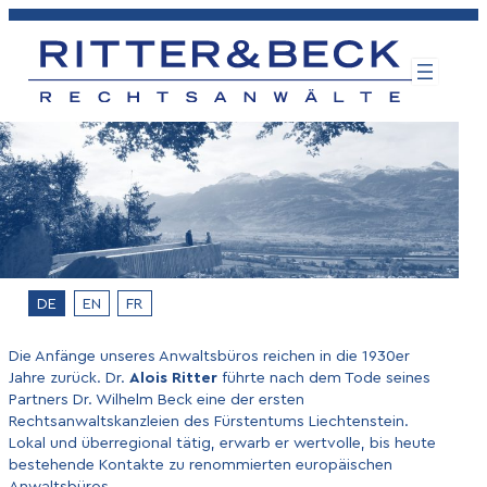
Zum
Inhalt
springen
DE
EN
FR
Die Anfänge unseres Anwaltsbüros reichen in die 1930er
Jahre zurück. Dr.
Alois Ritter
führte nach dem Tode seines
Partners Dr. Wilhelm Beck eine der ersten
Rechtsanwaltskanzleien des Fürstentums Liechtenstein.
Lokal und überregional tätig, erwarb er wertvolle, bis heute
bestehende Kontakte zu renommierten europäischen
Anwaltsbüros.